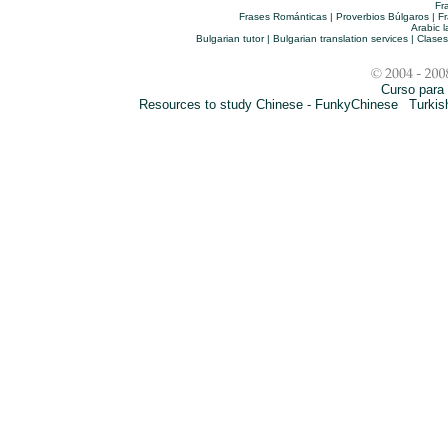
Fr
Frases Románticas
|
Proverbios Búlgaros
|
Fr
Arabic 
Bulgarian tutor
|
Bulgarian translation services
|
Clases
Curso para 
Resources to study Chinese - FunkyChinese
|
Turkis