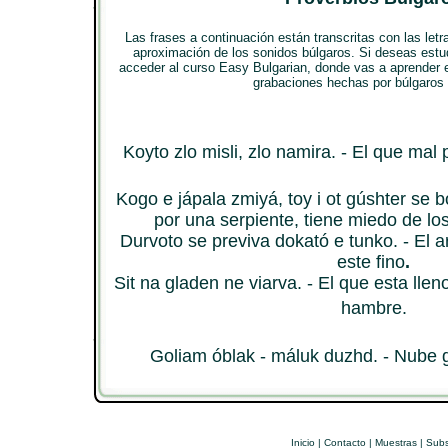
Las frases a continuación están transcritas con las letr
aproximación de los sonidos búlgaros. Si deseas estud
acceder al curso Easy Bulgarian, donde vas a aprender el
grabaciones hechas por búlgaros 
Koyto zlo misli, zlo namira. - El que mal
Kogo e jápala zmiyá, toy i ot gúshter se b
por una serpiente, tiene miedo de lo
Durvoto se previva dokató e tunko. - El a
este fino
.
Sit na gladen ne viarva.
- El que esta llen
hambre.
Goliam óblak - máluk duzhd. - Nube g
Inicio
|
Contacto
|
Muestras
|
Subs